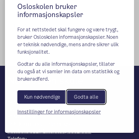
Osloskolen bruker
informasjonskapsler
Publisert:
07.04.2015
Endret:
12.06.2024
For at nettstedet skal fungere og være trygt,
bruker Osloskolen informasjonskapsler. Noen
er teknisk nødvendige, mens andre sikrer ulik
funksjonalitet.
Godtar du alle informasjonskapsler, tillater
du også at vi samler inn data om statistikk og
Nordpolen skole
brukeradferd.
– en del av Osloskolen
Kun nødvendige
Godta alle
Besøks- og leveringsadresse:
Hans Nielsen Hauges gate 1, 0481 Oslo
Innstillinger for informasjonskapsler
Postadresse:
Oslo kommune, Utdanningsetaten,
Postboks 6127 Etterstad, 0602 Oslo
Telefon: