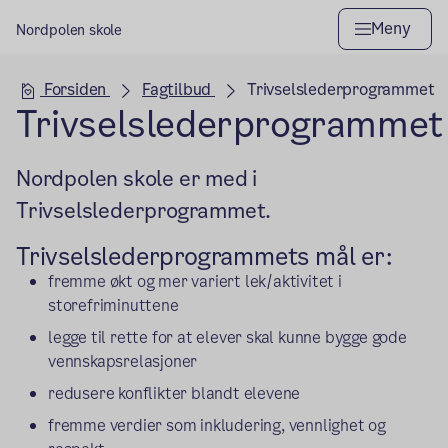
Meny
Nordpolen skole
Hovedseksjon
Forsiden
Fagtilbud
Trivselslederprogrammet
Trivselslederprogrammet
Nordpolen skole er med i
Trivselslederprogrammet.
Trivselslederprogrammets mål er:
fremme økt og mer variert lek/aktivitet i
storefriminuttene
legge til rette for at elever skal kunne bygge gode
vennskapsrelasjoner
redusere konflikter blandt elevene
fremme verdier som inkludering, vennlighet og