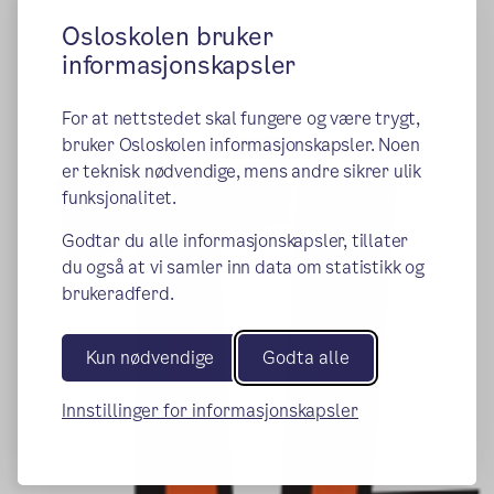
Publisert:
14.04.2016
Endret:
11.08.2021
Osloskolen bruker
informasjonskapsler
For at nettstedet skal fungere og være trygt,
bruker Osloskolen informasjonskapsler. Noen
er teknisk nødvendige, mens andre sikrer ulik
funksjonalitet.
Godtar du alle informasjonskapsler, tillater
du også at vi samler inn data om statistikk og
brukeradferd.
Kun nødvendige
Godta alle
Innstillinger for informasjonskapsler