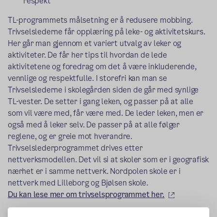
respekt
TL-programmets målsetning er å redusere mobbing.
Trivselslederne får opplæring på leke- og aktivitetskurs.
Her går man gjennom et variert utvalg av leker og
aktiviteter. De får her tips til hvordan de lede
aktivitetene og foredrag om det å være inkluderende,
vennlige og respektfulle. I storefri kan man se
Trivselslederne i skolegården siden de går med synlige
TL-vester. De setter i gang leken, og passer på at alle
som vil være med, får være med. De leder leken, men er
også med å leker selv. De passer på at alle følger
reglene, og er greie mot hverandre.
Trivselslederprogrammet drives etter
nettverksmodellen. Det vil si at skoler som er i geografisk
nærhet er i samme nettverk. Nordpolen skole er i
nettverk med Lilleborg og Bjølsen skole.
(ekstern len
Du kan lese mer om trivselsprogrammet her.