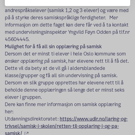
fordypning kan velges av både førstespråks- og
andrespråkselever (samisk 1,2 og 3 elever) og være med
på å styrke deres samiskspråklige ferdigheter.
Mer
informasjon om dette faget kan dere får ved å ta kontakt
med undervisningsinspektør Yngvild Føyn Odden
på tlf.nr
45604445.
Mulighet for å få all sin opplæring på samisk
Dersom det er minst ti elever i hele Oslo kommune som
ønsker
opplæring på samisk
, har elevene rett til å få det.
Dette vil da bety at de vil gå i aldersblandede
klasse/grupper og få all sin undervisning på samisk.
Dersom en slik gruppe opprettes har elevene rett til å
beholde denne opplæringen så lenge det er minst seks
elever i gruppen.
Dere kan finne mer informasjon om samisk opplæring
her:
Utdanningsdirektoratet:
https://www.udir.no/laring-og-
trivsel/samisk-i-skolen/retten-til-opplaring-i-og-pa-
(ekstern lenke)
samisk/