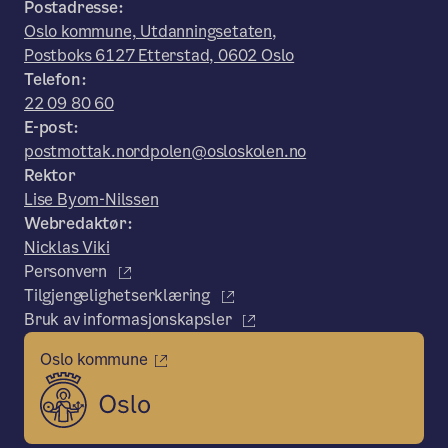
Postadresse:
Oslo kommune, Utdanningsetaten,
Postboks 6127 Etterstad, 0602 Oslo
Telefon:
22 09 80 60
E-post:
postmottak.nordpolen@osloskolen.no
Rektor
Lise Byom-Nilssen
Webredaktør:
Nicklas Viki
Personvern
Tilgjengelighetserklæring
Bruk av informasjonskapsler
Oslo kommune