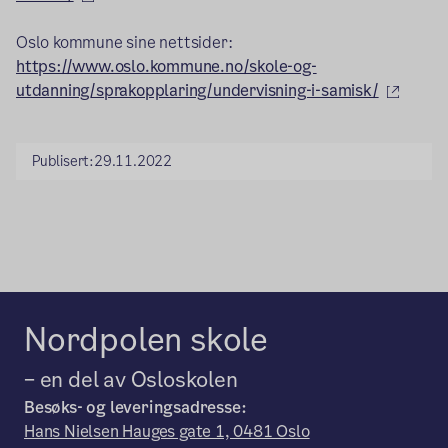
Oslo kommune sine nettsider:
https://www.oslo.kommune.no/skole-og-
(ekste
utdanning/sprakopplaring/undervisning-i-samisk/
Publisert:
29.11.2022
Nordpolen skole
– en del av Osloskolen
Besøks- og leveringsadresse:
Hans Nielsen Hauges gate 1, 0481 Oslo