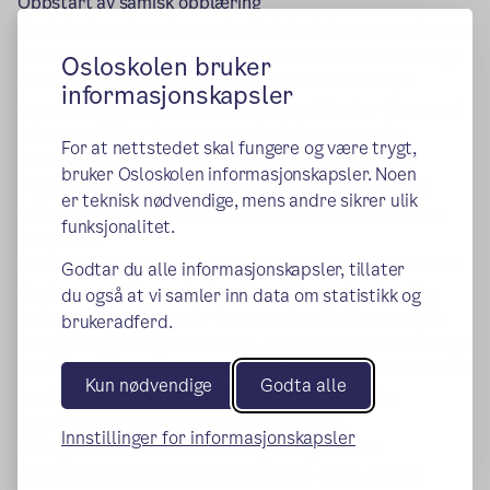
Oppstart av samisk opplæring
Samiske barn kan når som helst i sin skolegang ønske seg
samisk opplæring. Dette betyr at barnet kan starte opp
Osloskolen bruker
med sin samiske språkopplæring når som helst på
informasjonskapsler
barnetrinnet eller på ungdomstrinnet. De kan til og med
velge samisk for første gang når de begynner sin
For at nettstedet skal fungere og være trygt,
videregående opplæring.
Å velge vekk samisk ved
bruker Osloskolen informasjonskapsler. Noen
skolestart på 1. trinn betyr derfor ikke at barnet har
er teknisk nødvendige, mens andre sikrer ulik
mistet sin rett til å få denne opplæringen på et senere
funksjonalitet.
tidspunkt.
Fremmedspråk, språklig fordypning og skriftlig sidemål
Godtar du alle informasjonskapsler, tillater
Ungdom som får opplæring i samisk som første- eller
du også at vi samler inn data om statistikk og
andrespråk er fritatt for fremmedspråk eller språklig
brukeradferd.
fordypning på ungdomsskolen, men de har rett til å velge
dette dersom de selv ønsker det. Samiske elever som har
Kun nødvendige
Godta alle
samisk opplæring, har også rett til å få fritak fra
opplæring og vurdering i skriftlig sidemål.
Innstillinger for informasjonskapsler
På ungdomsskolen er det mulig å velge samisk
fordypning, dersom kommunen tilbyr dette. En slik