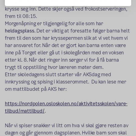
1. etg. hvor alle som skal være på AKS før skolestart må
krysse seg inn. Dette skjer også ved frokostserveringen,
frem til 08:15.
Morgenåpning er tilgjengelig for alle som har
heldagsplass
. Det er viktig at foresatte følger barna helt
frem til den som har kryssepermen slik at vi vet hvem vi
har ansvaret for. Når det er gjort kan barna enten være
inne på Torget eller gå ut i skolegården med en voksen
etter kl. 8. Når det ringer inn sørger vi for å få barna
trygt til oppstilling hvor læreren møter dem.
Etter skoledagens slutt starter vår AKSdag med
innkryssing og spising i klasserommet. Du kan lese mer
om mattilbudet på AKS her:
https://nordpolen.osloskolen.no/aktivitetsskolen/vare-
tilbud/mattilbud/
.
Når vi spiser snakker vi litt om hva vi skal gjøre resten av
dagen og går gjennom dagsplanen. Hvilke barn som skal