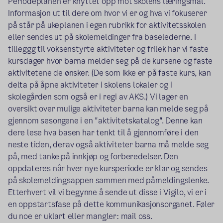
Periodeplanen er knyttet opp mot skolens læringsmål.
Informasjon ut til dere om hvor vi er og hva vi fokuserer
på står på ukeplanen i egen rubrikk for aktivitetsskolen
eller sendes ut på skolemeldinger fra baselederne. I
tilleggg til voksenstyrte aktiviteter og frilek har vi faste
kursdager hvor barna melder seg på de kursene og faste
aktivitetene de ønsker. (De som ikke er på faste kurs, kan
delta på åpne aktiviteter i skolens lokaler og i
skolegården som også er i regi av AKS.) Vi lager en
oversikt over mulige aktiviteter barna kan melde seg på
gjennom sesongene i en "aktivitetskatalog". Denne kan
dere lese hva basen har tenkt til å gjennomføre i den
neste tiden, derav også aktiviteter barna må melde seg
på, med tanke på innkjøp og forberedelser. Den
oppdateres når hver nye kursperiode er klar og sendes
på skolemeldingsappen sammen med påmeldingslenke.
Etterhvert vil vi begynne å sende ut disse i Vigilo, vi er i
en oppstartsfase på dette kommunikasjonsorganet. Føler
du noe er uklart eller mangler: mail oss.