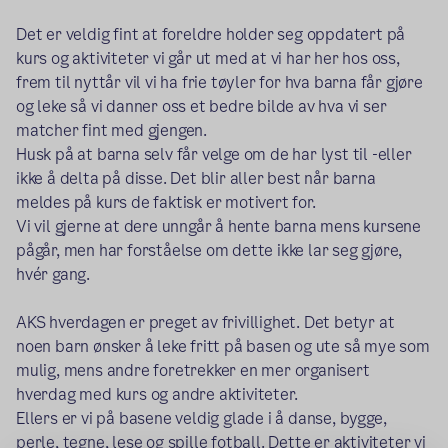
Det er veldig fint at foreldre holder seg oppdatert på
kurs og aktiviteter vi går ut med at vi har her hos oss,
frem til nyttår vil vi ha frie tøyler for hva barna får gjøre
og leke så vi danner oss et bedre bilde av hva vi ser
matcher fint med gjengen.
Husk på at barna selv får velge om de har lyst til -eller
ikke å delta på disse. Det blir aller best når barna
meldes på kurs de faktisk er motivert for.
Vi vil gjerne at dere unngår å hente barna mens kursene
pågår, men har forståelse om dette ikke lar seg gjøre,
hvér gang.
AKS hverdagen er preget av frivillighet. Det betyr at
noen barn ønsker å leke fritt på basen og ute så mye som
mulig, mens andre foretrekker en mer organisert
hverdag med kurs og andre aktiviteter.
Ellers er vi på basene veldig glade i å danse, bygge,
perle, tegne, lese og spille fotball. Dette er aktiviteter vi