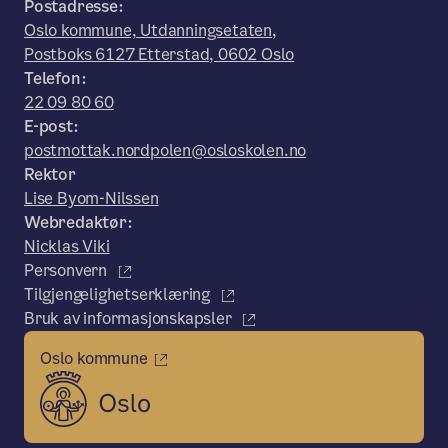
Postadresse:
Oslo kommune, Utdanningsetaten,
Postboks 6127 Etterstad, 0602 Oslo
Telefon:
22 09 80 60
E-post:
postmottak.nordpolen@osloskolen.no
Rektor
Lise Byom-Nilssen
Webredaktør:
Nicklas Viki
Personvern
Tilgjengelighetserklæring
Bruk av informasjonskapsler
Oslo kommune