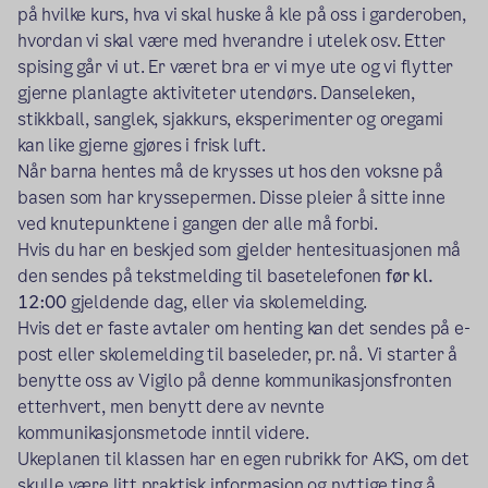
på hvilke kurs, hva vi skal huske å kle på oss i garderoben,
hvordan vi skal være med hverandre i utelek osv. Etter
spising går vi ut. Er været bra er vi mye ute og vi flytter
gjerne planlagte aktiviteter utendørs. Danseleken,
stikkball, sanglek, sjakkurs, eksperimenter og oregami
kan like gjerne gjøres i frisk luft.
Når barna hentes må de krysses ut hos den voksne på
basen som har kryssepermen. Disse pleier å sitte inne
ved knutepunktene i gangen der alle må forbi.
Hvis du har en beskjed som gjelder hentesituasjonen må
den sendes på tekstmelding til basetelefonen
før kl.
12:00
gjeldende dag, eller via skolemelding.
Hvis det er faste avtaler om henting kan det sendes på e-
post eller skolemelding til baseleder, pr. nå. Vi starter å
benytte oss av Vigilo på denne kommunikasjonsfronten
etterhvert, men benytt dere av nevnte
kommunikasjonsmetode inntil videre.
Ukeplanen til klassen har en egen rubrikk for AKS, om det
skulle være litt praktisk informasjon og nyttige ting å