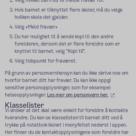
Velg hvilket barn du vil melde fravær for.
Hvis barnet er tilknyttet flere skoler, må du velge
hvilken skole det gjelder.
Velg «Meld fravær»
Du har mulighet til å sende kopi til den andre
forelderen, dersom det er flere foreldre som er
knyttet til barnet. velg "Kopi til".
Velg tidspunkt for fraværet.
På grunn av personvernhensyn kan du ikke skrive noe om
hvorfor barnet ditt har fravær. Du kan ikke oppgi
sensitive personopplysninger, som for eksempel
(ekstern 
helseopplysninger.
Les mer om personvern her.
Klasselister
Vi ønsker at det skal være enkelt for foreldre å kontakte
hverandre. Du kan se klasselisten til barnet ditt ved å
trykke på notatbok-ikonet i menyfeltet nederst i appen.
Her finner du de kontaktopplysningene som foreldre har