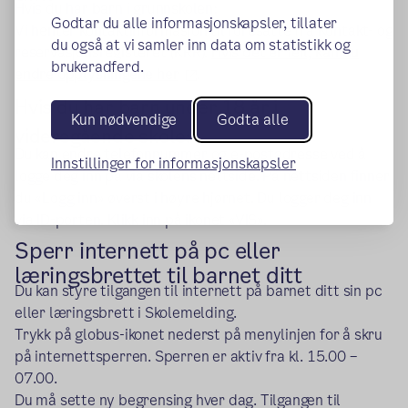
Hvis du har barn i grunnskolen:
Godtar du alle informasjonskapsler, tillater
Vi henter kontaktinformasjon til foresatte fra Kontakt- og
du også at vi samler inn data om statistikk og
reservasjonsregisteret (KRR).
Hvis det er feil, kan du
brukeradferd.
(ekstern lenke)
endre opplysningene her
.
Hvis du har barn under 18 år i
Kun nødvendige
Godta alle
videregående skole:
Du kan endre telefonnummer og e-postadresse ved å
Innstillinger for informasjonskapsler
logge deg inn på via skolens nettside. På nettsiden finner
du «Logg inn» øverst i høyre hjørnet. Du logger deg inn
via ID-porten. Klikk inn på ikonet «VIS».
Sperr internett på pc eller
læringsbrettet til barnet ditt
Du kan styre tilgangen til internett på barnet ditt sin pc
eller læringsbrett i Skolemelding.
Trykk på globus-ikonet nederst på menylinjen for å skru
på internettsperren. Sperren er aktiv fra kl. 15.00 –
07.00.
Du må sette ny begrensing hver dag. Tilgangen til