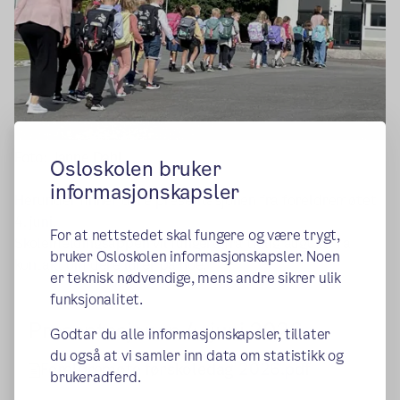
Foto: Janne Dahl
Osloskolen bruker
informasjonskapsler
Herunder finner dere presentasjonen fra foreldremøtet
4. juni.
For at nettstedet skal fungere og være trygt,
Skolemeldingsappen vil fungere fra tidlig august. Ta
bruker Osloskolen informasjonskapsler. Noen
kontakt om dere lurer på noe.
er teknisk nødvendige, mens andre sikrer ulik
funksjonalitet.
Presentasjonen 4. juni 2026
Godtar du alle informasjonskapsler, tillater
du også at vi samler inn data om statistikk og
Foreldremøte førskoledag 2026.pdf
brukeradferd.