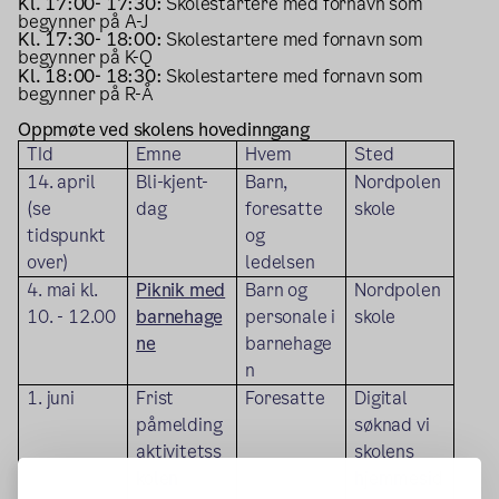
Kl. 17:00- 17:30:
Skolestartere med fornavn som
begynner på A-J
Kl. 17:30- 18:00:
Skolestartere med fornavn som
begynner på K-Q
Kl. 18:00- 18:30:
Skolestartere med fornavn som
begynner på R-Å
Oppmøte ved skolens hovedinngang
TId
Emne
Hvem
Sted
14. april
Bli-kjent-
Barn,
Nordpolen
(se
dag
foresatte
skole
tidspunkt
og
over)
ledelsen
4. mai kl.
Piknik med
Barn og
Nordpolen
10. - 12.00
barnehage
personale i
skole
ne
barnehage
n
1. juni
Frist
Foresatte
Digital
påmelding
søknad vi
aktivitetss
skolens
kolen
hjemmesid