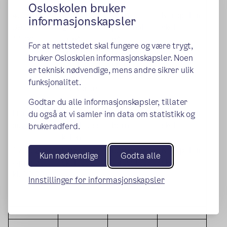
e
Osloskolen bruker
4. juni kl.
Førskoleda
Barn,
Nordpolen
informasjonskapsler
09.00 -
g - Barna
personale
skole
11.00
er på
på
For at nettstedet skal fungere og være trygt,
skolen,
Nordpolen
bruker Osloskolen informasjonskapsler. Noen
foreldre er
skole og
er teknisk nødvendige, mens andre sikrer ulik
med på
foresatte.
funksjonalitet.
foreldrem
øtet.
Godtar du alle informasjonskapsler, tillater
Fra 3.
Oppstart
Påmeldte
Nordpolen
du også at vi samler inn data om statistikk og
august
aktivitetss
barn
skole
brukeradferd.
kolen
17. august
Første
Barn og
Nordpolen
Kun nødvendige
Godta alle
Oppmøte:
skoledag
foresatte
skole
kl. 10.00
Innstillinger for informasjonskapsler